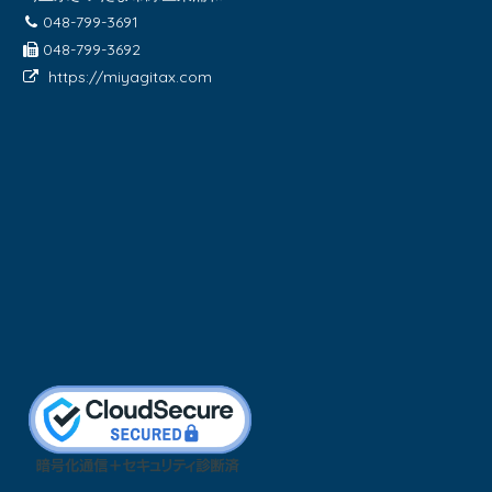
048-799-3691
048-799-3692
https://miyagitax.com