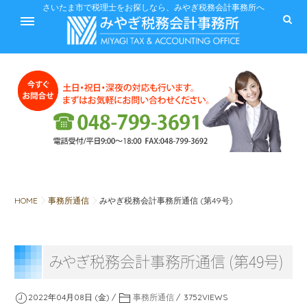
ホーム
さいたま市で税理士をお探しなら、みやぎ税務会計事務所へ
サービス
料金
HOME
事務所通信
みやぎ税務会計事務所通信 (第49号)
税に関するQ&A
み
や
ぎ
税務会計事務所通信 (第49号)
みやぎ税務会計事務所
2022年04月08日 (金)
事務所通信
3752
VIEWS