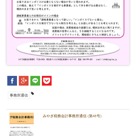
事務所通信
みやぎ税務会計事務所通信 (第48号)