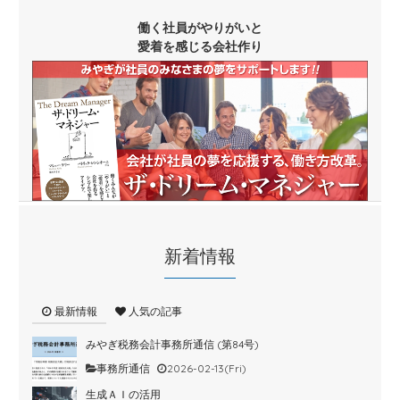
働く社員がやりがいと
愛着を感じる会社作り
新着情報
最新情報
人気の記事
みやぎ税務会計事務所通信 (第84号)
事務所通信
2026-02-13(Fri)
生成ＡＩの活用