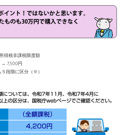
所得税非課税限度額
 7,500円
も５段階に区分（※）