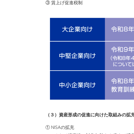
③ 賃上げ促進税制
（３）資産形成の促進に向けた取組みの拡
① NISAの拡充