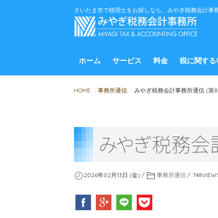
さいたま市で税理士をお探しなら、みやぎ税務会計事
ホーム
サービス
料金
税に関する
HOME
事務所通信
みやぎ税務会計事務所通信 (第8
み
や
ぎ
税務会計
2026年02月13日 (金)
事務所通信
748
VIEW