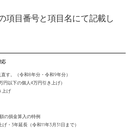
の項目番号と項目名にて記載し
対応
直す。（令和8年分・令和9年分）
0万円以下の個人4万円引き上げ）
き上げ
額の損金算入の特例
げ・3年延長（令和11年3月31日まで）