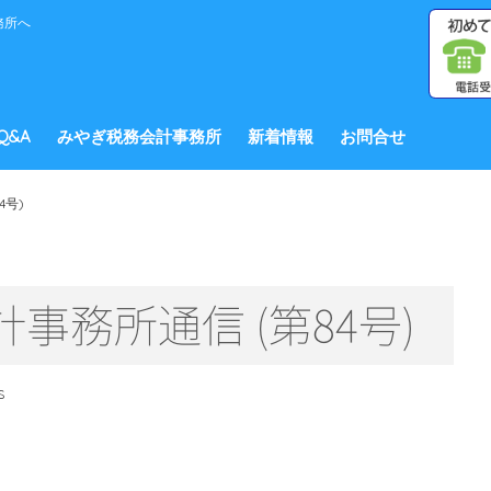
務所へ
Q&A
みやぎ税務会計事務所
新着情報
お問合せ
4号)
事務所通信 (第84号)
S