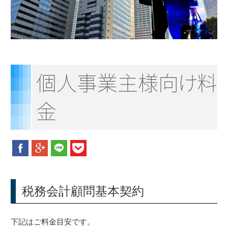
新着情報
お問合せ
個人事業主様
向
け
料
金
税務会計顧問基本契約
下記はご料金目安です。