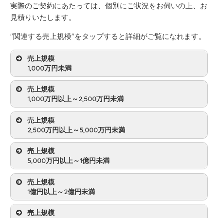
実際のご契約にあたっては、個別にご状況をお伺いの上、お
見積りいたします。
"関連する売上規模"をタップすると詳細がご覧になれます。
売上規模
1,000万円未満
売上規模
1,000万円以上～2,500万円未満
月額顧問料
24,000円
売上規模
決算料
2,500万円以上～5,000万円未満
120,000円
月額顧問料
28,000円
(年一回)
売上規模
決算料
年額
408,000円
5,000万円以上～1億円未満
140,000円
月額顧問料
30,000円
(年一回)
売上規模
決算料
年額
476,000円
1億円以上～2億円未満
150,000円
月額顧問料
36,000円
(年一回)
売上規模
決算料