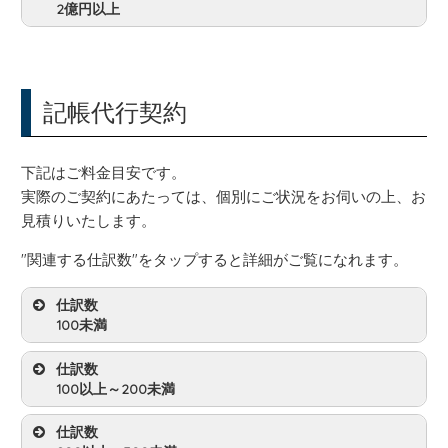
年額
510,000円
2億円以上
180,000円
月額顧問料
48,000円
(年一回)
決算料
年額
612,000円
240,000円
月額顧問料
お見積
(年一回)
記帳代行契約
決算料
年額
816,000円
お見積
(年一回)
下記はご料金目安です。
年額
お見積
実際のご契約にあたっては、個別にご状況をお伺いの上、お
見積りいたします。
"関連する仕訳数"をタップすると詳細がご覧になれます。
仕訳数
100未満
仕訳数
100以上～200未満
代行料(月額)
6,000円
仕訳数