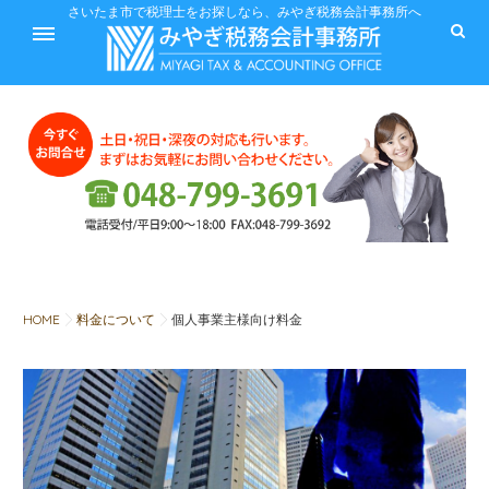
ホーム
さいたま市で税理士をお探しなら、みやぎ税務会計事務所へ
サービス
料金
HOME
料金について
個人事業主様向け料金
税に関するQ&A
みやぎ税務会計事務所