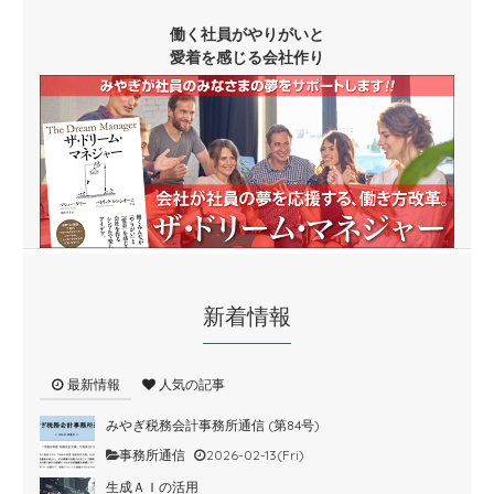
働く社員がやりがいと
愛着を感じる会社作り
新着情報
最新情報
人気の記事
みやぎ税務会計事務所通信 (第84号)
事務所通信
2026-02-13(Fri)
生成ＡＩの活用