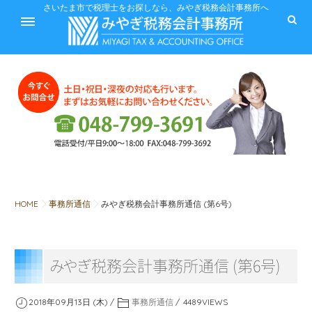
ホーム
さいたま市で税理士をお探しなら、みやぎ税務会計事務所へ
サービス
料金
HOME
事務所通信
みやぎ税務会計事務所通信 (第6号)
税に関するQ&A
み
や
ぎ
税務会計事務所通信 (第6号)
みやぎ税務会計事務所
2018年09月13日 (木)
事務所通信
4489
VIEWS