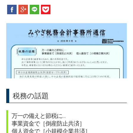
新着情報
お問合せ
税務の話題
万一の備えと節税に…
事業資金で［倒産防止共済］
個人資金で［小規模企業共済］