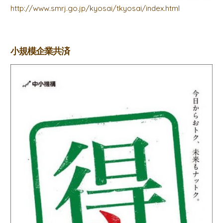
http://www.smrj.go.jp/kyosai/tkyosai/index.html
小規模企業共済