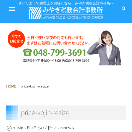
ホーム
さいたま市で税理士をお探しなら、みやぎ税務会計事務所へ
サービス
料金
HOME
price-kojin-resize
税に関するQ&A
price-kojin-resize
みやぎ税務会計事務所
2016年12月13日 (火)
213
VIEWS