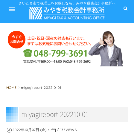
ホーム
さいたま市で税理士をお探しなら、みやぎ税務会計事務所へ
サービス
料金
HOME
miyagireport-202210-01
税に関するQ&A
miyagireport-202210-01
みやぎ税務会計事務所
2022年10月07日 (金)
138
VIEWS