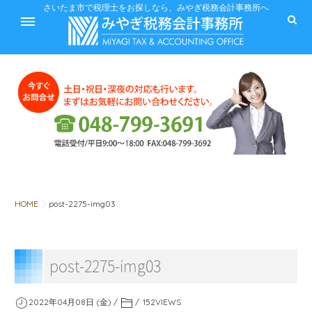
ホーム
さいたま市で税理士をお探しなら、みやぎ税務会計事務所へ
サービス
料金
HOME
post-2275-img03
税に関するQ&A
post-2275-img03
みやぎ税務会計事務所
2022年04月08日 (金)
152
VIEWS