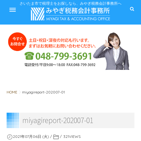
ホーム
さいたま市で税理士をお探しなら、みやぎ税務会計事務所へ
サービス
料金
HOME
miyagireport-202007-01
税に関するQ&A
miyagireport-202007-01
みやぎ税務会計事務所
2021年07月06日 (火)
321
VIEWS