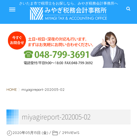
ホーム
さいたま市で税理士をお探しなら、みやぎ税務会計事務所へ
サービス
料金
HOME
miyagireport-202005-02
税に関するQ&A
miyagireport-202005-02
みやぎ税務会計事務所
2020年05月15日 (金)
291
VIEWS