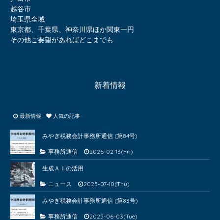
越谷市
埼玉県全域
東京都、千葉県、神奈川県ほか関東一円
その他ご要望があればどこまでも
新着情報
最新情報
人気の記事
みやぎ税務会計事務所通信 (第84号)
事務所通信
2026-02-13(Fri)
生成ＡＩの活用
ニュース
2025-07-10(Thu)
みやぎ税務会計事務所通信 (第83号)
事務所通信
2025-06-03(Tue)