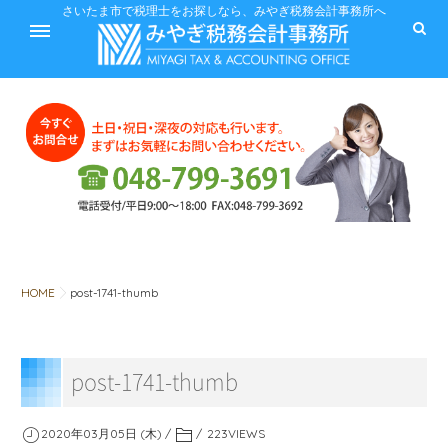
ホーム
さいたま市で税理士をお探しなら、みやぎ税務会計事務所へ
サービス
料金
HOME
post-1741-thumb
税に関するQ&A
post-1741-thumb
みやぎ税務会計事務所
2020年03月05日 (木)
223
VIEWS