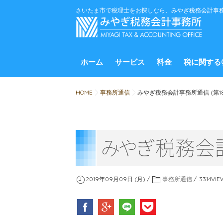
さいたま市で税理士をお探しなら、みやぎ税務会計事
ホーム
サービス
料金
税に関する
HOME
事務所通信
みやぎ税務会計事務所通信 (第18
み
や
ぎ
税務会計
2019年09月09日 (月)
事務所通信
3314
VIE