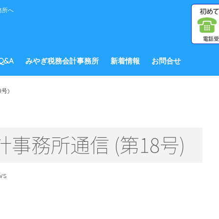
務所へ
Q&A
みやぎ税務会計事務所
新着情報
お問合せ
号)
事務所通信 (第18号)
WS