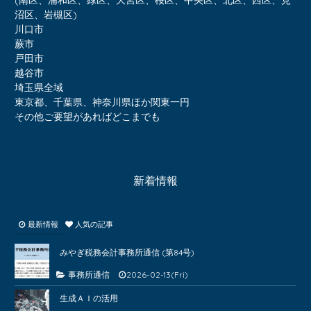
(南区、浦和区、緑区、大宮区、桜区、中央区、北区、西区、見
沼区、岩槻区)
川口市
蕨市
戸田市
越谷市
埼玉県全域
東京都、千葉県、神奈川県ほか関東一円
その他ご要望があればどこまでも
新着情報
最新情報
人気の記事
みやぎ税務会計事務所通信 (第84号)
事務所通信
2026-02-13(Fri)
生成ＡＩの活用