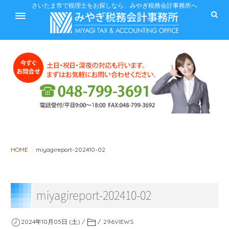
ホーム
さいたま市で税理士をお探しなら、みやぎ税務会計事務所へ
サービス
料金
HOME
miyagireport-202410-02
税に関するQ&A
miyagireport-202410-02
みやぎ税務会計事務所
2024年10月05日 (土)
296
VIEWS