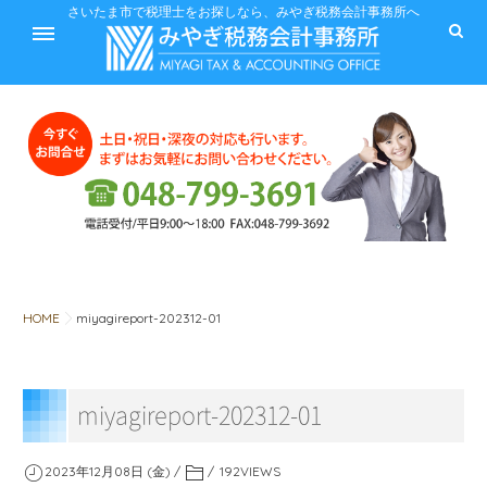
ホーム
さいたま市で税理士をお探しなら、みやぎ税務会計事務所へ
サービス
料金
HOME
miyagireport-202312-01
税に関するQ&A
miyagireport-202312-01
みやぎ税務会計事務所
2023年12月08日 (金)
192
VIEWS