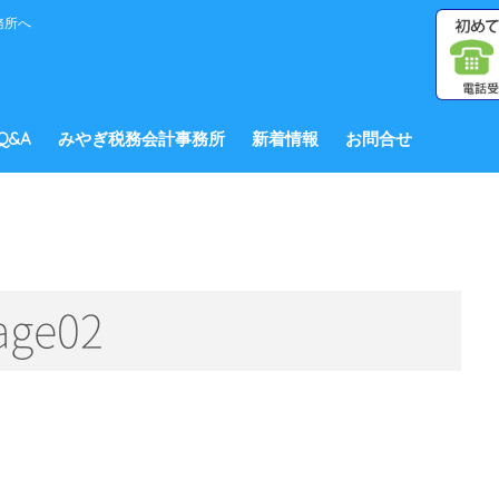
務所へ
Q&A
みやぎ税務会計事務所
新着情報
お問合せ
age02