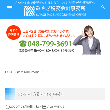
ホーム
さいたま市で税理士をお探しなら、みやぎ税務会計事務所へ
サービス
料金
HOME
post-1788-image-01
税に関するQ&A
post-1788-image-01
みやぎ税務会計事務所
2020年06月10日 (水)
267
VIEWS