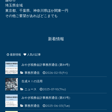
越谷市
埼玉県全域
東京都、千葉県、神奈川県ほか関東一円
その他ご要望があればどこまでも
新着情報
最新情報
人気の記事
みやぎ税務会計事務所通信 (第84号)
事務所通信
2026-02-13(Fri)
生成ＡＩの活用
ニュース
2025-07-10(Thu)
みやぎ税務会計事務所通信 (第83号)
事務所通信
2025-06-03(Tue)