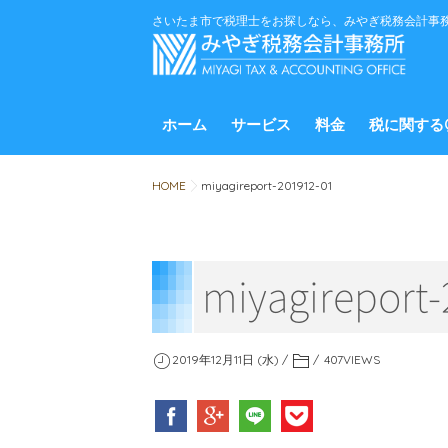
さいたま市で税理士をお探しなら、みやぎ税務会計事
ホーム
サービス
料金
税に関する
HOME
miyagireport-201912-01
miyagireport
2019年12月11日 (水)
407
VIEWS