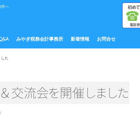
務所へ
Q&A
みやぎ税務会計事務所
新着情報
お問合せ
ました
＆交流
会
を
開
催
し
ま
し
た
S