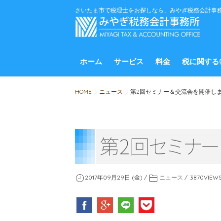
さいたま市で税理士をお探しなら、みやぎ税務会計事
ホーム
サービス
料金
税に関する
HOME
ニュース
第2回セミナー＆交流会を開催し
第2
回
セ
ミ
ナ
ー
2017年09月29日 (金)
ニュース
3870
VIEW