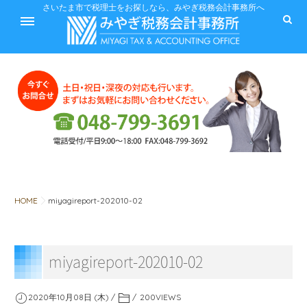
ホーム
さいたま市で税理士をお探しなら、みやぎ税務会計事務所へ
サービス
料金
HOME
miyagireport-202010-02
税に関するQ&A
miyagireport-202010-02
みやぎ税務会計事務所
2020年10月08日 (木)
200
VIEWS